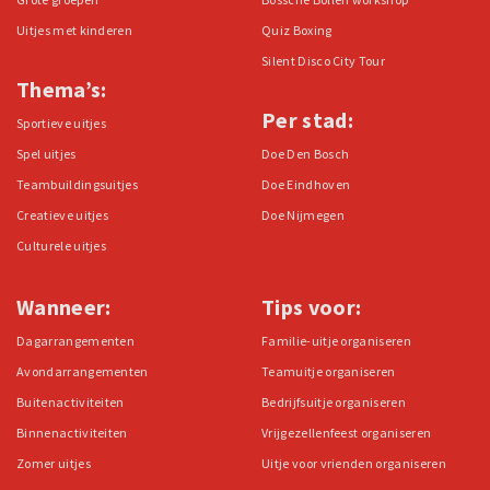
Uitjes met kinderen
Quiz Boxing
Silent Disco City Tour
Thema’s:
Per stad:
Sportieve uitjes
Spel uitjes
Doe Den Bosch
Teambuildingsuitjes
Doe Eindhoven
Creatieve uitjes
Doe Nijmegen
Culturele uitjes
Wanneer:
Tips voor:
Dagarrangementen
Familie-uitje organiseren
Avondarrangementen
Teamuitje organiseren
Buitenactiviteiten
Bedrijfsuitje organiseren
Binnenactiviteiten
Vrijgezellenfeest organiseren
Zomer uitjes
Uitje voor vrienden organiseren