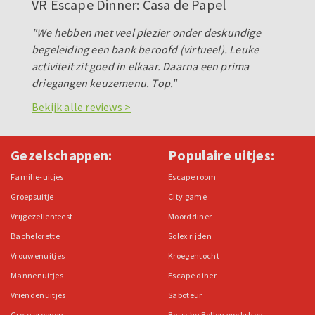
VR Escape Dinner: Casa de Papel
"We hebben met veel plezier onder deskundige
begeleiding een bank beroofd (virtueel). Leuke
activiteit zit goed in elkaar. Daarna een prima
driegangen keuzemenu. Top."
Bekijk alle reviews >
Gezelschappen:
Populaire uitjes:
Familie-uitjes
Escape room
Groepsuitje
City game
Vrijgezellenfeest
Moorddiner
Bachelorette
Solex rijden
Vrouwenuitjes
Kroegentocht
Mannenuitjes
Escape diner
Vriendenuitjes
Saboteur
Grote groepen
Bossche Bollen workshop