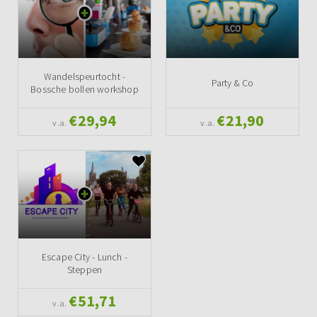
Wandelspeurtocht -
Party & Co
Bossche bollen workshop
€29,94
€21,90
v.a.
v.a.
Escape City - Lunch -
Steppen
€51,71
v.a.