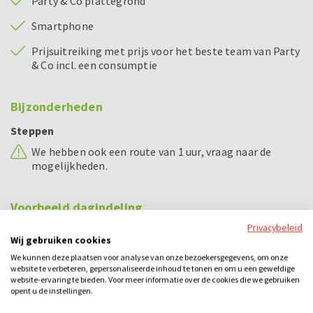
Party & Co plattegrond
Smartphone
Prijsuitreiking met prijs voor het beste team van Party
& Co incl. een consumptie
Bijzonderheden
Steppen
We hebben ook een route van 1 uur, vraag naar de
mogelijkheden.
Voorbeeld dagindeling
Privacybeleid
11.00 - 11.15 uur
Uitleg Steppen
Wij gebruiken cookies
We kunnen deze plaatsen voor analyse van onze bezoekersgegevens, om onze
11.15 - 13.00 uur
Steppen
website te verbeteren, gepersonaliseerde inhoud te tonen en om u een geweldige
website-ervaring te bieden. Voor meer informatie over de cookies die we gebruiken
13.15 - 14.15 uur
Lunch
opent u de instellingen.