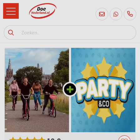
085
760
2556