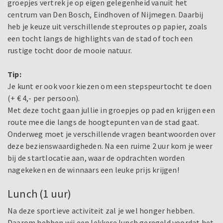
groepjes vertrek je op eigen gelegenheid vanuit het
centrum van Den Bosch, Eindhoven of Nijmegen. Daarbij
heb je keuze uit verschillende steproutes op papier, zoals
een tocht langs de highlights van de stad of toch een
rustige tocht door de mooie natuur.
Tip:
Je kunt er ook voor kiezen om een stepspeurtocht te doen
(+ € 4,- per persoon).
Met deze tocht gaan jullie in groepjes op pad en krijgen een
route mee die langs de hoogtepunten van de stad gaat.
Onderweg moet je verschillende vragen beantwoorden over
deze bezienswaardigheden. Na een ruime 2 uur kom je weer
bij de startlocatie aan, waar de opdrachten worden
nagekeken en de winnaars een leuke prijs krijgen!
Lunch (1 uur)
Na deze sportieve activiteit zal je wel honger hebben.
Daarom hebben wij een lekkere lunch geregeld voordat het