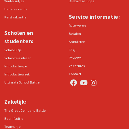
Winter uitjes
Brabantse uitjes
Herfstvakantie
Service informatie:
Kerstvakantie
Reserveren
Scholen en
Betalen
studenten:
Annuleren
FAQ
Schooluitje
Reviews
Schoolreis ideeën
Vacatures
Introductiespel
Contact
Introductieweek
Ultimate School Battle
Zakelijk:
The Great Company Battle
Bedrijfsuitje
Teamuitje