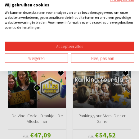
Wij gebruiken cookies
Dinner games
Quizzen
Losse activiteiten
Bedrijfsuitje
We kunnen deze plaatsen voor analyse van onze bezoekersgegevens, om onze
website te verbeteren, gepersonaliseerde inhoud te tonen en om u een geweldige
website-ervaring te bieden. Voor meer informatie over de cookies die we gebruiken
Familie-uitje
Teamuitje
Groepsuitje
Vrijgezellenuitje
opent u de instellingen.
Avond
Overdag
Binnen
Spel
Teambuilding
Accepteer alles
Ook leuk
Weigeren
Nee, pas aan
Da Vinci Code - Drankje - De
Ranking your Stars! Dinner
Alleskunner
Game
€47,09
€54,52
v.a.
v.a.