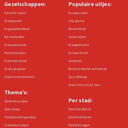
Gezelschappen:
Populaire uitjes:
Familie-uitjes
Escape room
Groepsuitje
City game
Vrijgezellenfeest
Moorddiner
Bachelorette
Solex rijden
Vrouwenuitjes
Kroegentocht
Mannenuitjes
Escape diner
Vriendenuitjes
Saboteur
Grote groepen
Bossche Bollen workshop
Uitjes met kinderen
Quiz Boxing
Silent Disco City Tour
Thema’s:
Per stad:
Sportieve uitjes
Spel uitjes
Doe Den Bosch
Teambuildingsuitjes
Doe Eindhoven
Creatieve uitjes
Doe Nijmegen