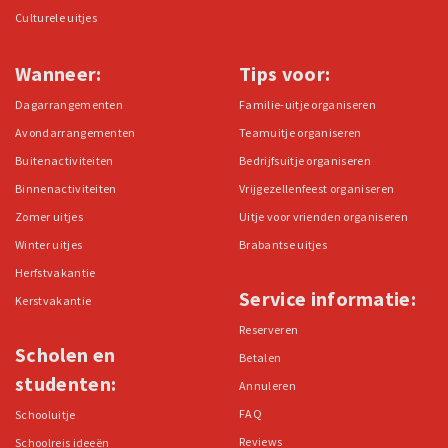
Culturele uitjes
Wanneer:
Tips voor:
Dagarrangementen
Familie-uitje organiseren
Avondarrangementen
Teamuitje organiseren
Buitenactiviteiten
Bedrijfsuitje organiseren
Binnenactiviteiten
Vrijgezellenfeest organiseren
Zomer uitjes
Uitje voor vrienden organiseren
Winter uitjes
Brabantse uitjes
Herfstvakantie
Service informatie:
Kerstvakantie
Reserveren
Scholen en
Betalen
studenten:
Annuleren
FAQ
Schooluitje
Reviews
Schoolreis ideeën