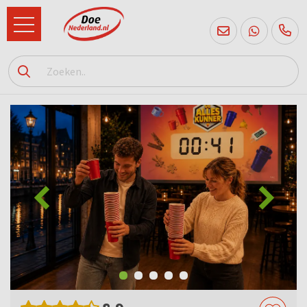
085
760
2556