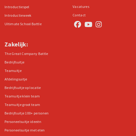
Vacatures
Introductiespel
Contact
Introductieweek
Ultimate School Battle
Zakelijk:
The Great Company Battle
Bedrijfsuitje
Teamuitje
Afdelingsuitje
Bedrijfsuitje op locatie
Teamuitje klein team
Teamuitje groot team
Bedrijfsuitje 100+ personen
Personeelsuitje ideeën
Personeelsuitje met eten