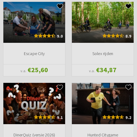
9.0
8.9
Escape City
Solex rijden
€25,60
€34,87
v.a.
v.a.
9.1
9.2
DinerQuiz (versie 2026)
Hunted Citygame