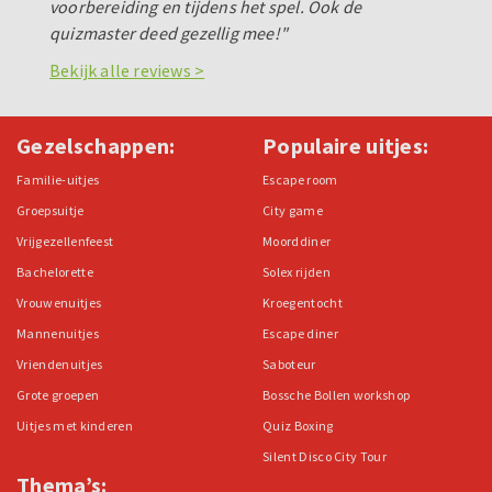
voorbereiding en tijdens het spel. Ook de
quizmaster deed gezellig mee!"
Bekijk alle reviews >
Gezelschappen:
Populaire uitjes:
Familie-uitjes
Escape room
Groepsuitje
City game
Vrijgezellenfeest
Moorddiner
Bachelorette
Solex rijden
Vrouwenuitjes
Kroegentocht
Mannenuitjes
Escape diner
Vriendenuitjes
Saboteur
Grote groepen
Bossche Bollen workshop
Uitjes met kinderen
Quiz Boxing
Silent Disco City Tour
Thema’s: