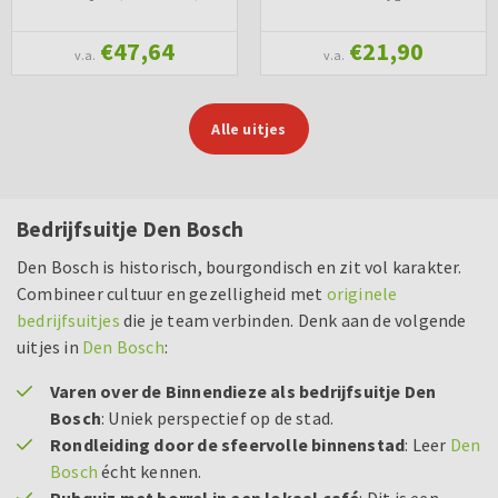
€47,64
€21,90
v.a.
v.a.
Alle uitjes
Bedrijfsuitje Den Bosch
Den Bosch is historisch, bourgondisch en zit vol karakter.
Combineer cultuur en gezelligheid met
originele
bedrijfsuitjes
die je team verbinden. Denk aan de volgende
uitjes in
Den Bosch
:
Varen over de Binnendieze als bedrijfsuitje Den
Bosch
: Uniek perspectief op de stad.
Rondleiding door de sfeervolle binnenstad
: Leer
Den
Bosch
écht kennen.
Pubquiz met borrel in een lokaal café
: Dit is een