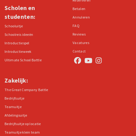
Reserveren
Scholen en
Betalen
studenten:
Annuleren
FAQ
Schooluitje
Reviews
Schoolreis ideeën
Vacatures
Introductiespel
Contact
Introductieweek
Ultimate School Battle
Zakelijk:
The Great Company Battle
Bedrijfsuitje
Teamuitje
Afdelingsuitje
Bedrijfsuitje op locatie
Teamuitje klein team