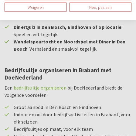
Weigeren
Nee, pas aan
Samen eten verbindt. Combineer je bedrijfsuitje met een
diner en geniet van de Brabantse gastvrijheid:
DinerQuiz in Den Bosch, Eindhoven of op locatie
:
Speel en eet tegelijk.
Wandelspeurtocht en Moordspel met Diner in Den
Bosch
: Verhalend en smaakvol tegelijk.
Bedrijfsuitje organiseren in Brabant met
DoeNederland
Een
bedrijfsuitje organiseren
bij DoeNederland biedt de
volgende voordelen:
Groot aanbod in Den Bosch en Eindhoven
Indoor en outdoor bedrijfsactiviteiten in Brabant, voor
elk seizoen
Bedrijfsuitjes op maat, voor elk team