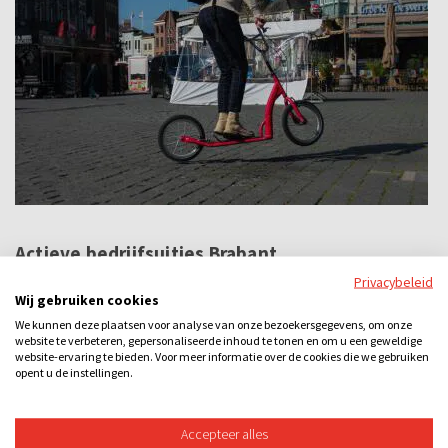
Actieve bedrijfsuitjes Brabant
Privacybeleid
Op zoek naar sportieve personeelsuitjes
buiten
? Bekijk
Wij gebruiken cookies
onze actieve bedrijfsuitjes:
We kunnen deze plaatsen voor analyse van onze bezoekersgegevens, om onze
website te verbeteren, gepersonaliseerde inhoud te tonen en om u een geweldige
Stepspeurtocht in Den Bosch of Eindhoven
: Een leuk
website-ervaring te bieden. Voor meer informatie over de cookies die we gebruiken
opent u de instellingen.
outdoor teamuitje met sport en speurwerk.
The Great Company Battle
: Ideaal voor teambuilding.
Accepteer alles
Personeelsuitje met eten in Brabant