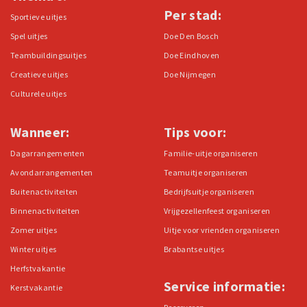
Per stad:
Sportieve uitjes
Spel uitjes
Doe Den Bosch
Teambuildingsuitjes
Doe Eindhoven
Creatieve uitjes
Doe Nijmegen
Culturele uitjes
Wanneer:
Tips voor:
Dagarrangementen
Familie-uitje organiseren
Avondarrangementen
Teamuitje organiseren
Buitenactiviteiten
Bedrijfsuitje organiseren
Binnenactiviteiten
Vrijgezellenfeest organiseren
Zomer uitjes
Uitje voor vrienden organiseren
Winter uitjes
Brabantse uitjes
Herfstvakantie
Service informatie:
Kerstvakantie