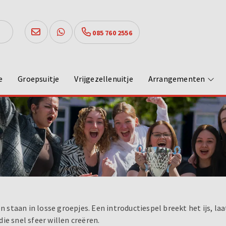
085 760 2556
e
Groepsuitje
Vrijgezellenuitje
Arrangementen
nten staan in losse groepjes. Een introductiespel breekt het ijs, 
ie snel sfeer willen creëren.