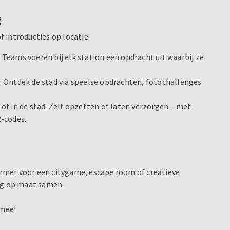
g
f introducties op locatie:
Teams voeren bij elk station een opdracht uit waarbij ze
 Ontdek de stad via speelse opdrachten, fotochallenges
of in de stad: Zelf opzetten of laten verzorgen – met
-codes.
warmer voor een citygame, escape room of creatieve
dag op maat samen.
 mee!