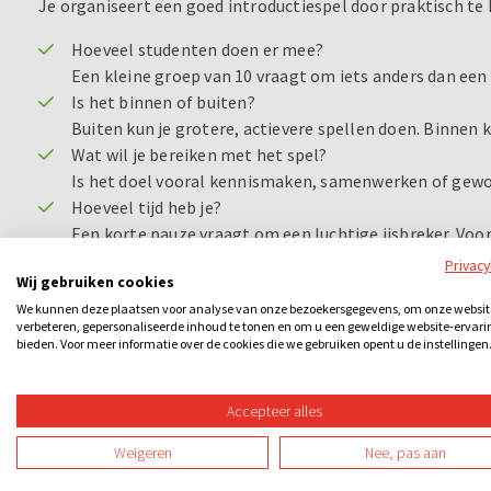
Je organiseert een goed introductiespel door praktisch te ki
Hoeveel studenten doen er mee?
Een kleine groep van 10 vraagt om iets anders dan een
Is het binnen of buiten?
Buiten kun je grotere, actievere spellen doen. Binnen 
Wat wil je bereiken met het spel?
Is het doel vooral kennismaken, samenwerken of gew
Hoeveel tijd heb je?
Een korte pauze vraagt om een luchtige ijsbreker. Voo
uitgebreide game inzetten.
Privac
Wij gebruiken cookies
Voorbeeld: Heb je 20 minuten en een groep van 60 studenten
We kunnen deze plaatsen voor analyse van onze bezoekersgegevens, om onze websit
verbeteren, gepersonaliseerde inhoud te tonen en om u een geweldige website-ervari
commissieavond met 12 mensen in een klaslokaal. Als je voor
bieden. Voor meer informatie over de cookies die we gebruiken opent u de instellingen
bij jouw setting.
Accepteer alles
Weigeren
Nee, pas aan