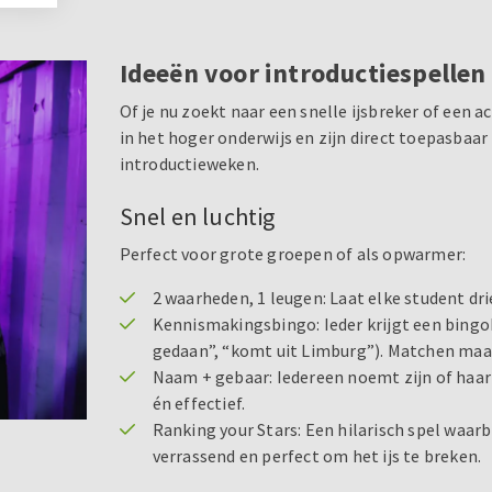
Ideeën voor introductiespellen
Of je nu zoekt naar een snelle ijsbreker of een a
in het hoger onderwijs en zijn direct toepasbaar
introductieweken.
Snel en luchtig
Perfect voor grote groepen of als opwarmer:
2 waarheden, 1 leugen: Laat elke student dri
Kennismakingsbingo: Ieder krijgt een bingok
gedaan”, “komt uit Limburg”). Matchen maa
Naam + gebaar: Iedereen noemt zijn of haa
én effectief.
Ranking your Stars: Een hilarisch spel waarb
verrassend en perfect om het ijs te breken.