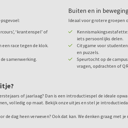
Buiten en in bewegin
epsgevoel:
Ideaal voor grotere groepen o
cours', ‘krantenspel’ of
Kennismakingsestafette: 
iets persoonlijks delen.
een race tegen de klok.
Citygame voor studenten:
en puzzels.
r de samenwerking.
Speurtocht op de campus 
vragen, opdrachten of QR
itje?
erstejaars of jaarlaag? Dan is een introductiespel de ideale op
n, volledig op maat. Bekijk onze uitjes en stel je introductie
or de dag heen verweven? Ook dat kan. We denken graag met je