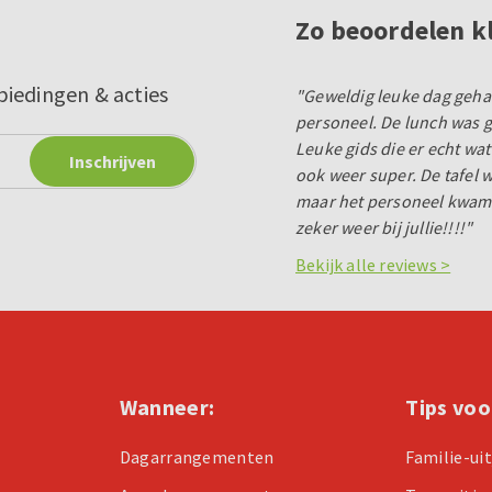
Zo beoordelen k
biedingen & acties
"Geweldig leuke dag geha
personeel. De lunch was g
Leuke gids die er echt w
ook weer super. De tafel 
maar het personeel kwam 
zeker weer bij jullie!!!!"
Bekijk alle reviews >
Wanneer:
Tips voo
Dagarrangementen
Familie-ui