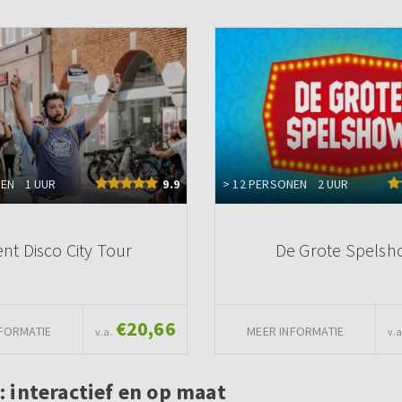
NEN
1 UUR
9.9
> 12 PERSONEN
2 UUR
ent Disco City Tour
De Grote Spels
€20,66
FORMATIE
MEER INFORMATIE
v.a.
v.a
 interactief en op maat