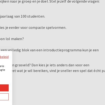
jken naar je groep en je doel. Stel jezelf de volgende vragen:
 jaarlaag van 100 studenten.
kies je eerder voor compacte spelvormen.
oon lol maken?
r een volledig blok van een introductieprogramma kun je een
ybeleid
 op een grasveld? Dan kies je iets anders dan voor een
e te
ng te
af weet wat je wil bereiken, vind je sneller een spel dat écht p
.