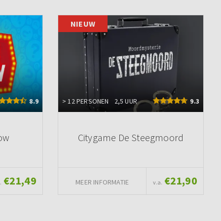
NIEUW
8.9
> 12 PERSONEN
2,5 UUR
9.3
how
Citygame De Steegmoord
€21,49
€21,90
MEER INFORMATIE
.
v.a.