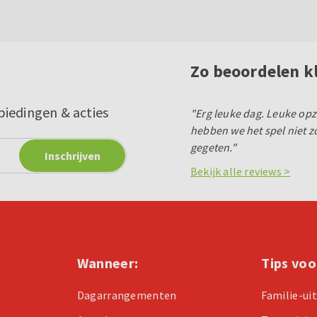
Zo beoordelen k
biedingen & acties
"Erg leuke dag. Leuke opze
hebben we het spel niet z
gegeten."
Bekijk alle reviews >
Wanneer:
Tips voo
Dagarrangementen
Familie-ui