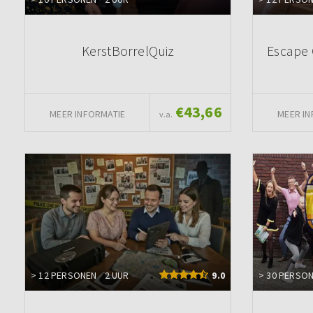
KerstBorrelQuiz
Escape 
€43,66
MEER INFORMATIE
MEER IN
v.a.
> 12 PERSONEN
2 UUR
9.0
> 30 PERSO