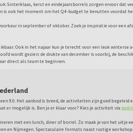
k: Sinterklaas, kerst en eindejaarsborrels zorgen ervoor dat ve
 en is ook het moment om het Q4-budget te benutten voordat het 
voorkeur in september of oktober. Zoek je inspiratie voor een af
kbaar. Ook in het najaar kun je terecht voor een leuk winterse ac
ofd wordt gezien: de drukte van december is voorbij, de beschik
jaar direct als team te beginnen.
Nederland
 9.0. Het aanbod is breed, de activiteiten zijn goed begeleid en
t er mogelijk is. Ben je er klaar voor? Kies je activiteit via
bedri
eren met een lunch, diner of borrel. Zo maak je van het uitje e
ven en Nijmegen. Spectaculaire formats naast rustige workshops;