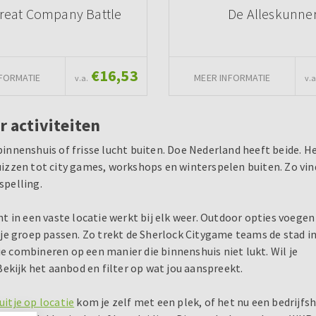
reat Company Battle
De Alleskunne
€16,53
FORMATIE
MEER INFORMATIE
v.a.
v.a
r activiteiten
 binnenshuis of frisse lucht buiten. Doe Nederland heeft beide. H
zzen tot city games, workshops en winterspelen buiten. Zo vind
spelling.
 in een vaste locatie werkt bij elk weer. Outdoor opties voegen
j je groep passen. Zo trekt de Sherlock Citygame teams de stad in
 combineren op een manier die binnenshuis niet lukt. Wil je
 Bekijk het aanbod en filter op wat jou aanspreekt.
uitje op locatie
kom je zelf met een plek, of het nu een bedrijfsh