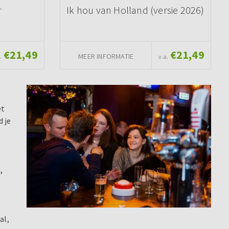
r
Ik hou van Holland (versie 2026)
€21,49
€21,49
MEER INFORMATIE
.
v.a.
et
 je
,
al,