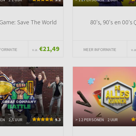
Game: Save The World
80's, 90's en 00's 
€21,49
FORMATIE
MEER INFORMATIE
v.a.
v.a
NEN
2,5 UUR
9.3
> 12 PERSONEN
2 UUR