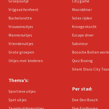
Groepsuitje
City game
Vrijgezellenfeest
Moorddiner
Bachelorette
Solex rijden
Vrouwenuitjes
Kroegentocht
Mannenuitjes
Escape diner
Vriendenuitjes
Saboteur
Grote groepen
Bossche Bollen wor
Uitjes met kinderen
Quiz Boxing
Silent Disco City Tou
Thema’s:
Per stad:
Sportieve uitjes
Spel uitjes
Doe Den Bosch
Teambuildingsuitjes
Doe Eindhoven