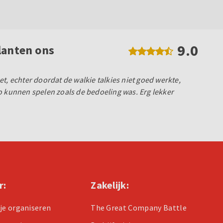
9.0
lanten ons
t, echter doordat de walkie talkies niet goed werkte,
o kunnen spelen zoals de bedoeling was. Erg lekker
r:
Zakelijk:
tje organiseren
The Great Company Battle