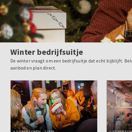
Winter bedrijfsuitje
De winter vraagt om een bedrijfsuitje dat echt bijblijft. 
aanbod en plan direct.
> 10 PERSONEN
2 UUR
> 12 PERSO