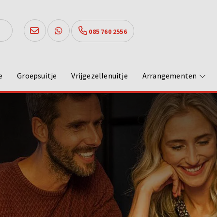
085 760 2556
e
Groepsuitje
Vrijgezellenuitje
Arrangementen