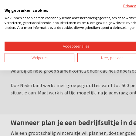
tuin of andere ruimte is. Doe Nederland regelt de activitei
Privac
vriendelijke keuze voor organisaties die binnen hun perso
Wij gebruiken cookies
We kunnen deze plaatsen voor analyse van onze bezoekersgegevens, om onze websit
verbeteren, gepersonaliseerde inhoud te tonen en om u een geweldige website-ervari
bieden. Voor meer informatie over de cookies die we gebruiken opent u de instellingen
Bedrijfsuitje winter: voor kleine tea
Accepteer alles
Groepsgrootte bepaalt welk format het beste werkt. Voor 
actieve deelname en een intieme sfeer waarbij iedereen erb
Weigeren
Nee, pas aan
de juiste keuze; formaten die toch persoonlijk aanvoelen.
waarbij de hele groep samenkomt zonder dat het onpersoo
Doe Nederland werkt met groepsgroottes van 1 tot 500 per
situatie aan. Maatwerk is altijd mogelijk: na je aanvraag o
Wanneer plan je een bedrijfsuitje in d
Wie een grootschalig winteruitje wil plannen, doet er goe