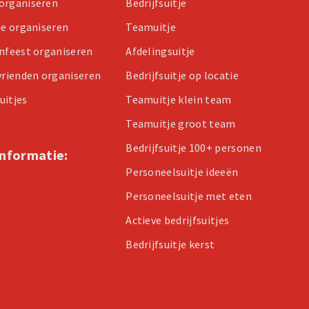
organiseren
Bedrijfsuitje
je organiseren
Teamuitje
enfeest organiseren
Afdelingsuitje
 vrienden organiseren
Bedrijfsuitje op locatie
uitjes
Teamuitje klein team
Teamuitje groot team
Bedrijfsuitje 100+ personen
informatie:
Personeelsuitje ideeën
n
Personeelsuitje met eten
Actieve bedrijfsuitjes
Bedrijfsuitje kerst