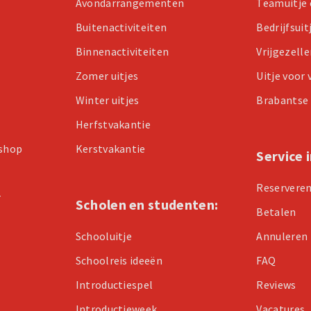
Avondarrangementen
Teamuitje 
Buitenactiviteiten
Bedrijfsuit
Binnenactiviteiten
Vrijgezell
Zomer uitjes
Uitje voor
Winter uitjes
Brabantse 
Herfstvakantie
kshop
Kerstvakantie
Service 
Reservere
r
Scholen en studenten:
Betalen
Schooluitje
Annuleren
Schoolreis ideeën
FAQ
Introductiespel
Reviews
Introductieweek
Vacatures