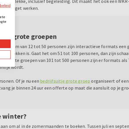
ten ter plekke, inclusief begeleiding. Dit maakt het ook een WKR
ybeleid
neelsbudget werken.
e te
ng te
.
ms en grote groepen
een team van 12 tot 50 personen zijn interactieve formats een
ij betrokken is. Gaat het om 51 tot 100 personen, dan zijn schaa
 Voor grote groepen van 101 tot 500 personen zijn er formats al
nlijk wordt.
sonen. Of je nu een
bedrijfsuitje grote groep
organiseert of ee
ntvang je binnen 24 uur een offerte op maat die aansluit op je g
e winter?
d aan om al in de zomermaanden te boeken. Tussen juli en septem