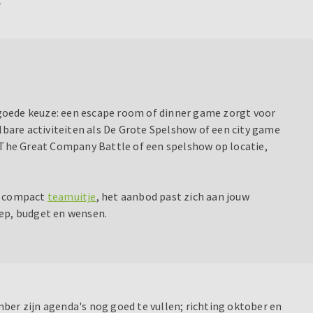
-
 goede keuze: een escape room of dinner game zorgt voor
lbare activiteiten als De Grote Spelshow of een city game
s The Great Company Battle of een spelshow op locatie,
n compact
teamuitje
, het aanbod past zich aan jouw
roep, budget en wensen.
ber zijn agenda's nog goed te vullen; richting oktober en