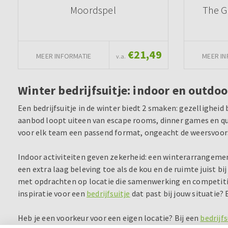
Moordspel
The G
€21,49
MEER INFORMATIE
MEER IN
v.a.
Winter bedrijfsuitje: indoor en outdoo
Een bedrijfsuitje in de winter biedt 2 smaken: gezelligheid
aanbod loopt uiteen van escape rooms, dinner games en qui
voor elk team een passend format, ongeacht de weersvoor
Indoor activiteiten geven zekerheid: een winterarrangement
een extra laag beleving toe als de kou en de ruimte juist bi
met opdrachten op locatie die samenwerking en competitie
inspiratie voor een
bedrijfsuitje
dat past bij jouw situatie?
Heb je een voorkeur voor een eigen locatie? Bij een
bedrijfs