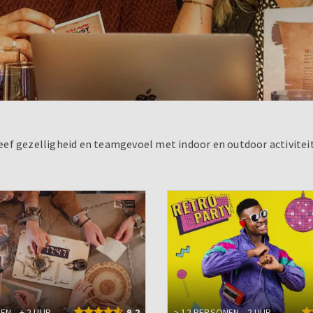
Beleef gezelligheid en teamgevoel met indoor en outdoor activit
NEN
± 2 UUR
9.2
> 12 PERSONEN
2 UUR