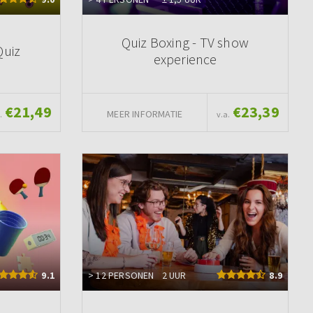
Quiz Boxing - TV show
Quiz
experience
€21,49
€23,39
MEER INFORMATIE
.
v.a.
9.1
> 12 PERSONEN
2 UUR
8.9