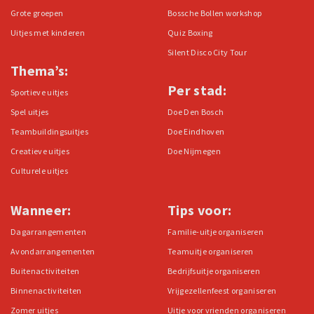
Grote groepen
Bossche Bollen workshop
Uitjes met kinderen
Quiz Boxing
Silent Disco City Tour
Thema’s:
Per stad:
Sportieve uitjes
Spel uitjes
Doe Den Bosch
Teambuildingsuitjes
Doe Eindhoven
Creatieve uitjes
Doe Nijmegen
Culturele uitjes
Wanneer:
Tips voor:
Dagarrangementen
Familie-uitje organiseren
Avondarrangementen
Teamuitje organiseren
Buitenactiviteiten
Bedrijfsuitje organiseren
Binnenactiviteiten
Vrijgezellenfeest organiseren
Zomer uitjes
Uitje voor vrienden organiseren