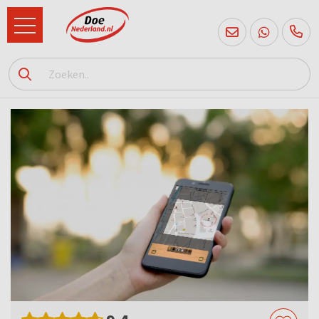
085
760
2556