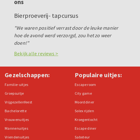
ons
Bierproeverij- tapcursus
"We waren positief verrast door de leuke manier
hoe de avond werd verzorgd, zou het zo weer
doen!"
Bekijk alle reviews >
Gezelschappen:
Populaire uitjes:
Familie-uitjes
Escape room
Groepsuitje
City game
Vrijgezellenfeest
Moorddiner
Bachelorette
Solex rijden
Vrouwenuitjes
Kroegentocht
Mannenuitjes
Escape diner
Vriendenuitjes
Saboteur