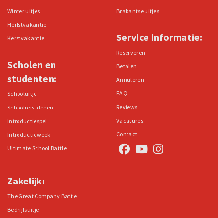
Winter uitjes
Brabantse uitjes
Herfstvakantie
Service informatie:
Kerstvakantie
Reserveren
Scholen en
Betalen
studenten:
Annuleren
FAQ
Schooluitje
Reviews
Schoolreis ideeën
Vacatures
Introductiespel
Contact
Introductieweek
Ultimate School Battle
Zakelijk:
The Great Company Battle
Bedrijfsuitje