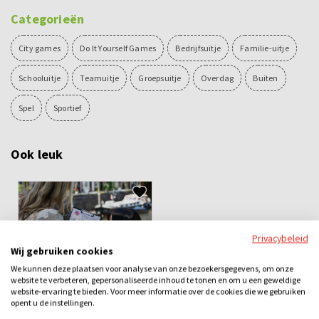
Categorieën
City games
Do It Yourself Games
Bedrijfsuitje
Familie-uitje
Schooluitje
Teamuitje
Groepsuitje
Overdag
Buiten
Spel
Sportief
Ook leuk
Privacybeleid
Wij gebruiken cookies
We kunnen deze plaatsen voor analyse van onze bezoekersgegevens, om onze
website te verbeteren, gepersonaliseerde inhoud te tonen en om u een geweldige
website-ervaring te bieden. Voor meer informatie over de cookies die we gebruiken
Sherlock Citygame
opent u de instellingen.