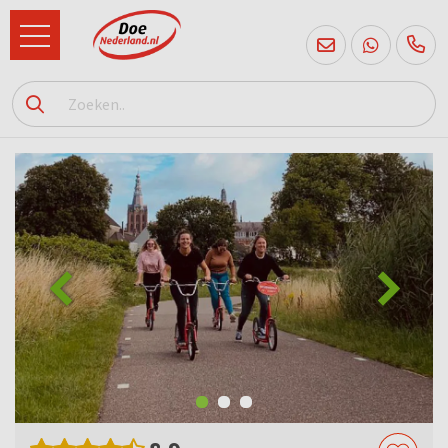
085
760
2556