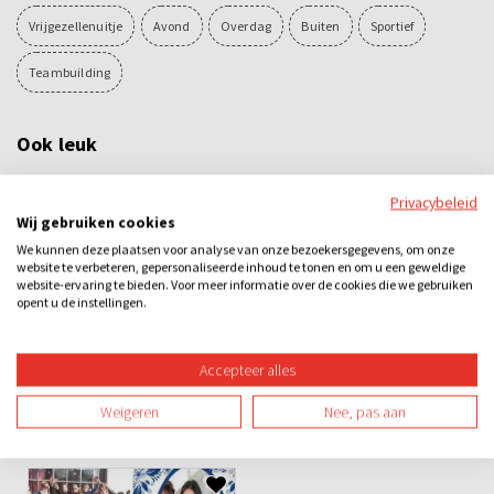
Vrijgezellenuitje
Avond
Overdag
Buiten
Sportief
Teambuilding
Ook leuk
Privacybeleid
Wij gebruiken cookies
We kunnen deze plaatsen voor analyse van onze bezoekersgegevens, om onze
website te verbeteren, gepersonaliseerde inhoud te tonen en om u een geweldige
website-ervaring te bieden. Voor meer informatie over de cookies die we gebruiken
opent u de instellingen.
Solex rijden
Tandemspeurtocht
Accepteer alles
Weigeren
Nee, pas aan
€34,87
€25,21
v.a.
v.a.