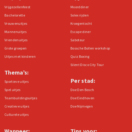
Vrijgezellenfeest
Moorddiner
Bachelorette
Solex rijden
Vrouwenuitjes
Kroegentocht
Mannenuitjes
Escape diner
Vriendenuitjes
Saboteur
Grote groepen
Bossche Bollen workshop
Uitjes met kinderen
Quiz Boxing
Silent Disco City Tour
Thema’s:
Per stad:
Sportieve uitjes
Spel uitjes
Doe Den Bosch
Teambuildingsuitjes
Doe Eindhoven
Creatieve uitjes
Doe Nijmegen
Culturele uitjes
Wanneer:
Tips voor: