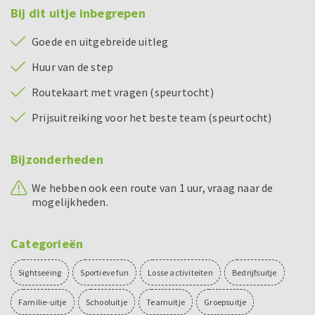
Bij dit uitje inbegrepen
Goede en uitgebreide uitleg
Huur van de step
Routekaart met vragen (speurtocht)
Prijsuitreiking voor het beste team (speurtocht)
Bijzonderheden
We hebben ook een route van 1 uur, vraag naar de
mogelijkheden.
Categorieën
Sightseeing
Sportieve fun
Losse activiteiten
Bedrijfsuitje
Familie-uitje
Schooluitje
Teamuitje
Groepsuitje