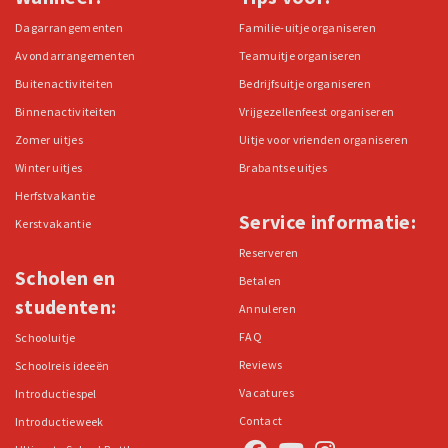
Dagarrangementen
Familie-uitje organiseren
Avondarrangementen
Teamuitje organiseren
Buitenactiviteiten
Bedrijfsuitje organiseren
Binnenactiviteiten
Vrijgezellenfeest organiseren
Zomer uitjes
Uitje voor vrienden organiseren
Winter uitjes
Brabantse uitjes
Herfstvakantie
Service informatie:
Kerstvakantie
Reserveren
Scholen en
Betalen
studenten:
Annuleren
FAQ
Schooluitje
Reviews
Schoolreis ideeën
Vacatures
Introductiespel
Contact
Introductieweek