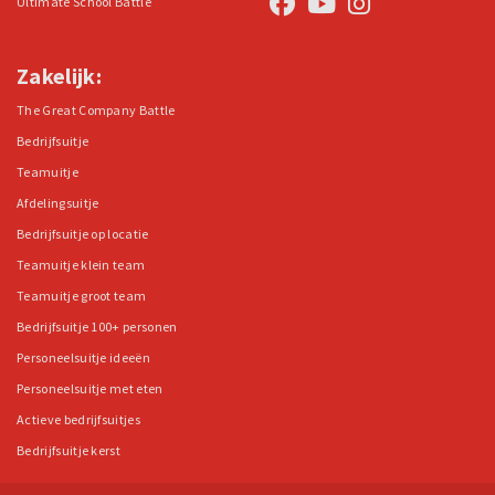
Ultimate School Battle
Zakelijk:
The Great Company Battle
Bedrijfsuitje
Teamuitje
Afdelingsuitje
Bedrijfsuitje op locatie
Teamuitje klein team
Teamuitje groot team
Bedrijfsuitje 100+ personen
Personeelsuitje ideeën
Personeelsuitje met eten
Actieve bedrijfsuitjes
Bedrijfsuitje kerst