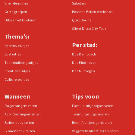
Vriendenuitjes
Saboteur
Grote groepen
Bossche Bollen workshop
Uitjes met kinderen
Quiz Boxing
Silent Disco City Tour
Thema’s:
Per stad:
Sportieve uitjes
Spel uitjes
Doe Den Bosch
Teambuildingsuitjes
Doe Eindhoven
Creatieve uitjes
Doe Nijmegen
Culturele uitjes
Wanneer:
Tips voor:
Dagarrangementen
Familie-uitje organiseren
Avondarrangementen
Teamuitje organiseren
Buitenactiviteiten
Bedrijfsuitje organiseren
Binnenactiviteiten
Vrijgezellenfeest organiseren