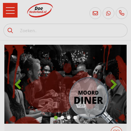
085
760
2556