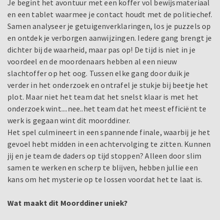
Je begint het avontuur met een koffer vol bewijsmateriaal
en een tablet waarmee je contact houdt met de politiechef.
Samen analyseer je getuigenverklaringen, los je puzzels op
en ontdek je verborgen aanwijzingen. Iedere gang brengt je
dichter bij de waarheid, maar pas op! De tijd is niet in je
voordeel en de moordenaars hebben al een nieuw
slachtoffer op het oog. Tussen elke gang door duik je
verder in het onderzoek en ontrafel je stukje bij beetje het
plot. Maar niet het team dat het snelst klaar is met het
onderzoek wint....nee..het team dat het meest efficiënt te
werk is gegaan wint dit moorddiner.
Het spel culmineert in een spannende finale, waarbij je het
gevoel hebt midden in een achtervolging te zitten. Kunnen
jij en je team de daders op tijd stoppen? Alleen door slim
samen te werken en scherp te blijven, hebben jullie een
kans om het mysterie op te lossen voordat het te laat is.
Wat maakt dit Moorddiner uniek?