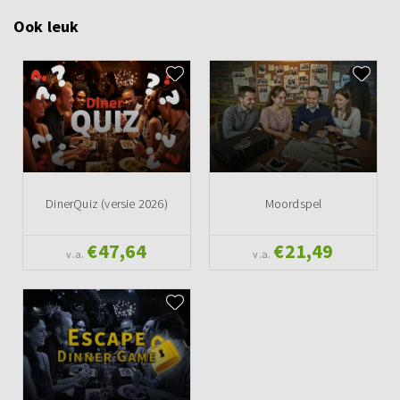
Ook leuk
DinerQuiz (versie 2026)
Moordspel
€47,64
€21,49
v.a.
v.a.