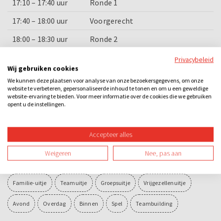
17:10 – 17:40 uur
Ronde 1
17:40 – 18:00 uur
Voorgerecht
18:00 – 18:30 uur
Ronde 2
18:30 – 19:00 uur
Hoofdgerecht
Privacybeleid
Wij gebruiken cookies
19:00 – 19:30 uur
Ronde 3
We kunnen deze plaatsen voor analyse van onze bezoekersgegevens, om onze
website te verbeteren, gepersonaliseerde inhoud te tonen en om u een geweldige
19:30 – 20:00 uur
Nagerecht
website-ervaring te bieden. Voor meer informatie over de cookies die we gebruiken
opent u de instellingen.
20:00 – 20:30 uur
Prijsuitreiking en afsluiting
Accepteer alles
Categorieën
Weigeren
Nee, pas aan
Dinner games
Quizzen
Losse activiteiten
Bedrijfsuitje
Familie-uitje
Teamuitje
Groepsuitje
Vrijgezellenuitje
Avond
Overdag
Binnen
Spel
Teambuilding