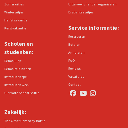
Zomer uitjes
Uitje voor vrienden organiseren
Winter uitjes
Brabantse uitjes
Herfstvakantie
Service informatie:
Kerstvakantie
Reserveren
Scholen en
Betalen
studenten:
Annuleren
FAQ
Schooluitje
Reviews
Schoolreis ideeën
Vacatures
Introductiespel
Contact
Introductieweek
Ultimate School Battle
Zakelijk:
The Great Company Battle