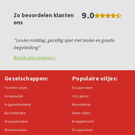
9.0
Zo beoordelen klanten
ons
"Leuke middag, gezellig spel met leuke en goede
begeleiding"
Bekijk alle reviews >
Gezelschappen:
Populaire uitjes:
Familie-uitjes
Escape room
Groepsuitje
City game
Vrijgezellenfeest
Moorddiner
Bachelorette
Solex rijden
Vrouwenuitjes
Kroegentocht
Mannenuitjes
Escape diner