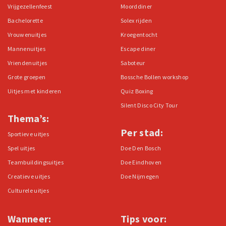
Vrijgezellenfeest
Moorddiner
Bachelorette
Solex rijden
Vrouwenuitjes
Kroegentocht
Mannenuitjes
Escape diner
Vriendenuitjes
Saboteur
Grote groepen
Bossche Bollen workshop
Uitjes met kinderen
Quiz Boxing
Silent Disco City Tour
Thema’s:
Per stad:
Sportieve uitjes
Spel uitjes
Doe Den Bosch
Teambuildingsuitjes
Doe Eindhoven
Creatieve uitjes
Doe Nijmegen
Culturele uitjes
Wanneer:
Tips voor: