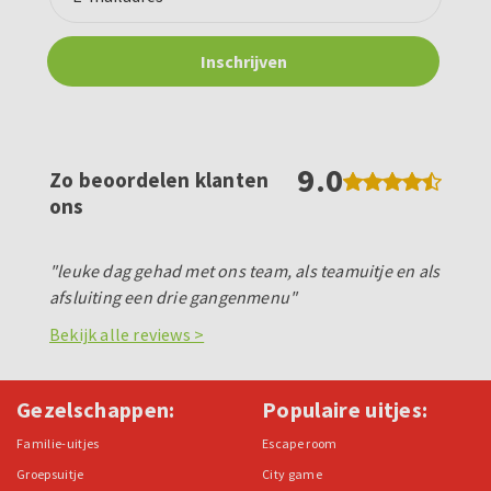
9.0
Zo beoordelen klanten
ons
"leuke dag gehad met ons team, als teamuitje en als
afsluiting een drie gangenmenu"
Bekijk alle reviews >
Gezelschappen:
Populaire uitjes:
Familie-uitjes
Escape room
Groepsuitje
City game