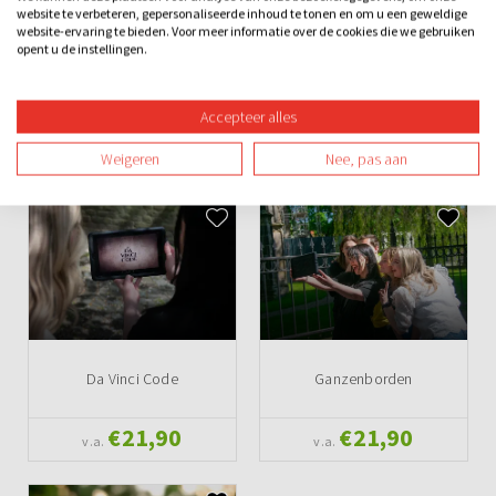
website te verbeteren, gepersonaliseerde inhoud te tonen en om u een geweldige
website-ervaring te bieden. Voor meer informatie over de cookies die we gebruiken
Teamuitje
Groepsuitje
Vrijgezellenuitje
Avond
Overdag
opent u de instellingen.
Buiten
Spel
Teambuilding
Accepteer alles
Ook leuk
Weigeren
Nee, pas aan
Da Vinci Code
Ganzenborden
€21,90
€21,90
v.a.
v.a.