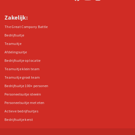
Zakelijk:
The Great Company Battle
Bedrijfsuitje
Teamuitje
Afdelingsuitje
Bedrijfsuitje op locatie
Teamuitje klein team
Teamuitje groot team
Bedrijfsuitje 100+ personen
Personeelsuitje ideeën
Personeelsuitje met eten
Actieve bedrijfsuitjes
Bedrijfsuitje kerst