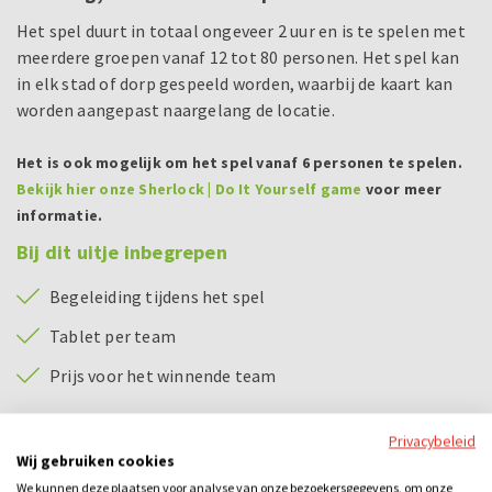
Het spel duurt in totaal ongeveer 2 uur en is te spelen met
meerdere groepen vanaf 12 tot 80 personen. Het spel kan
in elk stad of dorp gespeeld worden, waarbij de kaart kan
worden aangepast naargelang de locatie.
Het is ook mogelijk om het spel vanaf 6 personen te spelen.
Bekijk hier onze Sherlock | Do It Yourself game
voor meer
informatie.
Bij dit uitje inbegrepen
Begeleiding tijdens het spel
Tablet per team
Prijs voor het winnende team
Categorieën
Privacybeleid
Wij gebruiken cookies
City games
Losse activiteiten
Bedrijfsuitje
Familie-uitje
We kunnen deze plaatsen voor analyse van onze bezoekersgegevens, om onze