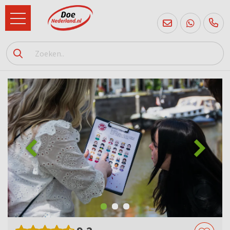
085
760
2556