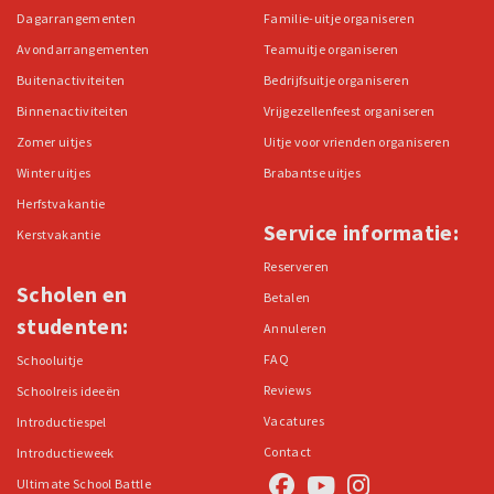
Dagarrangementen
Familie-uitje organiseren
Avondarrangementen
Teamuitje organiseren
Buitenactiviteiten
Bedrijfsuitje organiseren
Binnenactiviteiten
Vrijgezellenfeest organiseren
Zomer uitjes
Uitje voor vrienden organiseren
Winter uitjes
Brabantse uitjes
Herfstvakantie
Service informatie:
Kerstvakantie
Reserveren
Scholen en
Betalen
studenten:
Annuleren
FAQ
Schooluitje
Reviews
Schoolreis ideeën
Vacatures
Introductiespel
Contact
Introductieweek
Ultimate School Battle