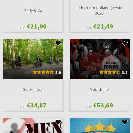
Ik hou van Holland (versie
Party & Co
2026)
€21,90
€21,49
v.a.
v.a.
8.9
8.8
Solex rijden
Moorddiner
€34,87
€53,69
v.a.
v.a.