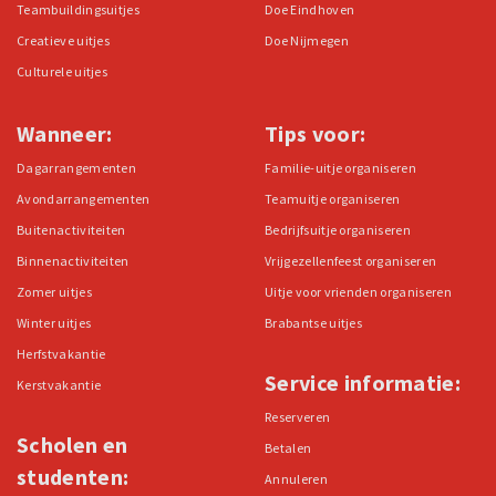
Teambuildingsuitjes
Doe Eindhoven
Creatieve uitjes
Doe Nijmegen
Culturele uitjes
Wanneer:
Tips voor:
Dagarrangementen
Familie-uitje organiseren
Avondarrangementen
Teamuitje organiseren
Buitenactiviteiten
Bedrijfsuitje organiseren
Binnenactiviteiten
Vrijgezellenfeest organiseren
Zomer uitjes
Uitje voor vrienden organiseren
Winter uitjes
Brabantse uitjes
Herfstvakantie
Service informatie:
Kerstvakantie
Reserveren
Scholen en
Betalen
studenten:
Annuleren