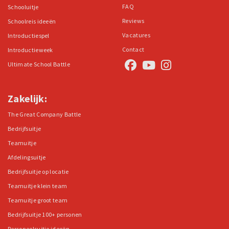
FAQ
Schooluitje
Reviews
Schoolreis ideeën
Vacatures
Introductiespel
Contact
Introductieweek
Ultimate School Battle
Zakelijk:
The Great Company Battle
Bedrijfsuitje
Teamuitje
Afdelingsuitje
Bedrijfsuitje op locatie
Teamuitje klein team
Teamuitje groot team
Bedrijfsuitje 100+ personen
Personeelsuitje ideeën