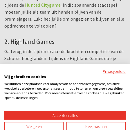
tijdens de
Hunted Citygame
. In dit spannende stadsspel
moeten jullie als team uit handen blijven van de
premiejagers. Lukt het jullie om ongezien te blijven en alle
opdrachten te voltooien?
2. Highland Games
Ga terug in de tijd en ervaar de kracht en competitie van de
Schotse hooglanden. Tijdens de Highland Games doe je
traditionele activiteiten zoals touwtrekken,
Privacybeleid
boomstamwerpen en kogelstoten.
Wij gebruiken cookies
We kunnen deze plaatsen voor analyse van onze bezoekersgegevens, om onze
3. De Saboteur
website te verbeteren, gepersonaliseerde inhoud te tonen en om u een geweldige
website-ervaring te bieden. Voor meer informatie over de cookies die we gebruiken
Een klassieker onder de groepsspellen. Speel het populaire
opent u de instellingen.
spel
De Saboteur
vol intrige en bedrog. Ontdek wie van
jullie de saboteur is terwijl je verschillende uitdagende
Accepteer alles
opdrachten uitvoert.
Weigeren
Nee, pas aan