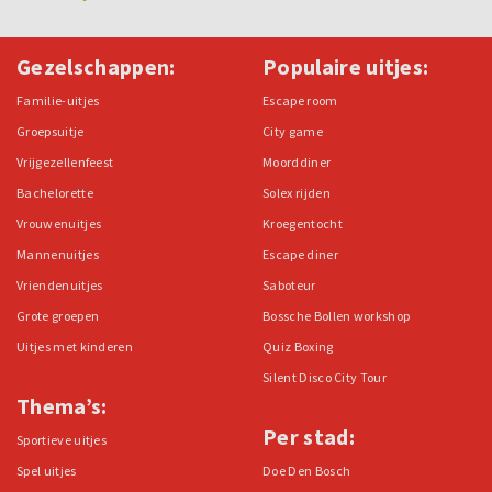
Gezelschappen:
Populaire uitjes:
Familie-uitjes
Escape room
Groepsuitje
City game
Vrijgezellenfeest
Moorddiner
Bachelorette
Solex rijden
Vrouwenuitjes
Kroegentocht
Mannenuitjes
Escape diner
Vriendenuitjes
Saboteur
Grote groepen
Bossche Bollen workshop
Uitjes met kinderen
Quiz Boxing
Silent Disco City Tour
Thema’s:
Per stad:
Sportieve uitjes
Spel uitjes
Doe Den Bosch