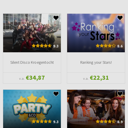
9.3
8.6
Silent Disco Kroegentocht
Ranking your Stars!
€34,87
€22,31
v.a.
v.a.
9.3
8.9